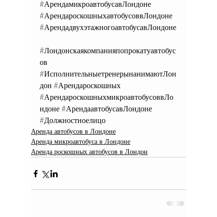
#АрендамикроавтобусавЛондоне
#АрендароскошныхавтобусоввЛондоне
#АрендадвухэтажногоавтобусавЛондоне
#Лондонскаякомпанияпопрокатуавтобус
ов
#ИсполнительныетренерынанимаютЛон
дон
#Арендароскошных
#АрендароскошныхмикроавтобусоввЛо
ндоне
#АрендаавтобусавЛондоне
#Должностноелицо
Аренда автобусов в Лондоне
Аренда микроавтобуса в Лондоне
Аренда роскошных автобусов в Лондон